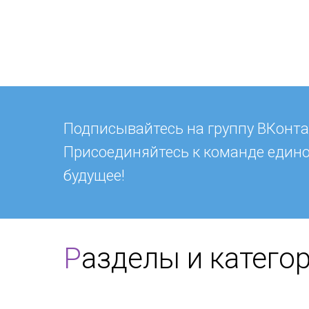
Подписывайтесь на группу ВКонта
Присоединяйтесь к команде един
будущее!
Р
азделы и катего