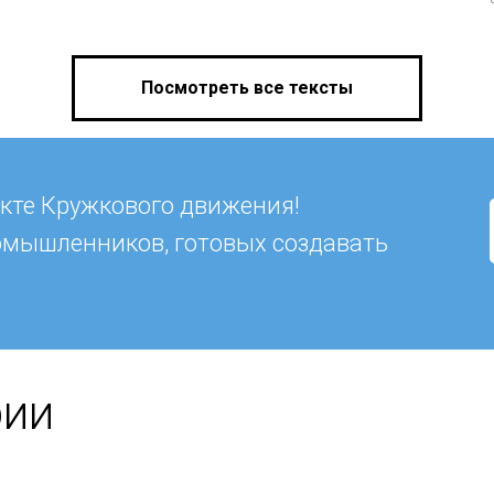
Посмотреть все тексты
кте Кружкового движения!
омышленников, готовых создавать
рии