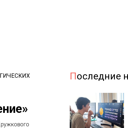
П
оследние 
ОГИЧЕСКИХ
ение
»
Кружкового