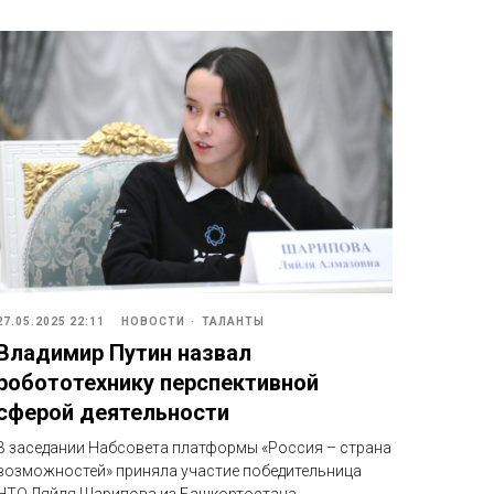
27.05.2025 22:11
НОВОСТИ
ТАЛАНТЫ
Владимир Путин назвал
робототехнику перспективной
сферой деятельности
В заседании Набсовета платформы «Россия – страна
возможностей» приняла участие победительница
НТО Ляйля Шарипова из Башкортостана